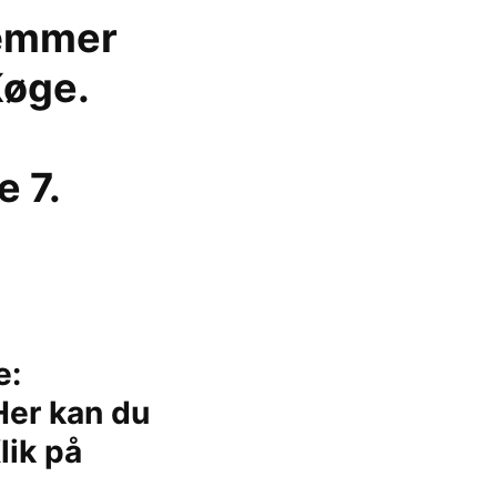
ræmmer
Køge.
e 7.
e:
Her kan du
lik på