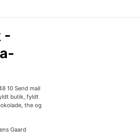
 -
a-
 48 10 Send mail
ldt butik, fyldt
hokolade, the og
nsens Gaard