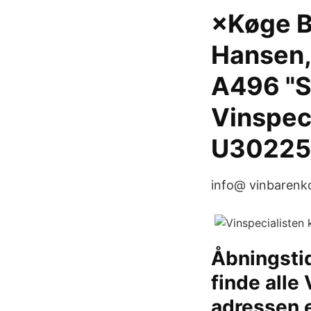
×Køge B
Hansen,
A496 "S
Vinspeci
U30225
info@ vinbarenko
Åbningsti
finde alle 
adressen e