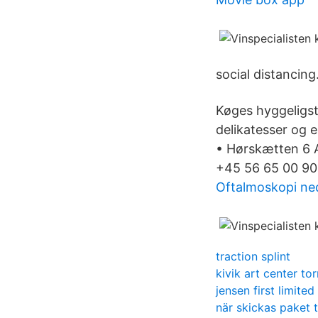
social distancing.
Køges hyggeligst
delikatesser og
• Hørskætten 6 A
+45 56 65 00 90 
Oftalmoskopi ned
traction splint
kivik art center tor
jensen first limited
när skickas paket t