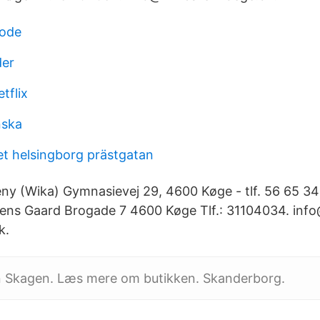
code
der
tflix
nska
t helsingborg prästgatan
eny (Wika) Gymnasievej 29, 4600 Køge - tlf. 56 65 3
sens Gaard Brogade 7 4600 Køge Tlf.: 31104034. inf
k.
en Skagen. Læs mere om butikken. Skanderborg.