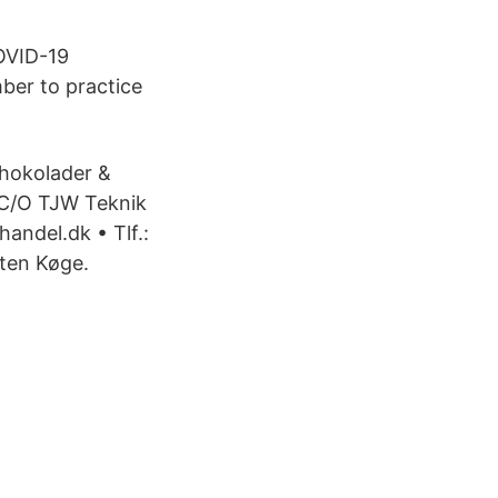
COVID-19
ber to practice
chokolader &
 C/O TJW Teknik
andel.dk • Tlf.:
ten Køge.