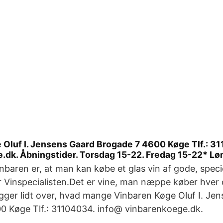
 Oluf I. Jensens Gaard Brogade 7 4600 Køge Tlf.: 3
.dk. Åbningstider. Torsdag 15-22. Fredag 15-22* Lø
nbaren er, at man kan købe et glas vin af gode, speciel
er Vinspecialisten.Det er vine, man næppe køber hver 
igger lidt over, hvad mange Vinbaren Køge Oluf I. Je
0 Køge Tlf.: 31104034. info@ vinbarenkoege.dk.