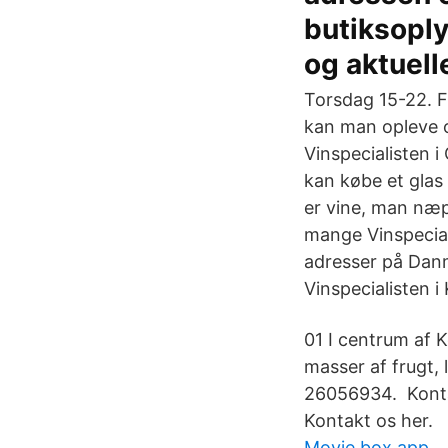
butiksoply
og aktuelle
Torsdag 15-22. F
kan man opleve o
Vinspecialisten 
kan købe et glas 
er vine, man næp
mange Vinspecial
adresser på Dan
Vinspecialisten i
01 I centrum af 
masser af frugt,
26056934. ​ Konta
Kontakt os her.
Movie box app