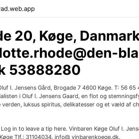
vad.web.app
e 20, Køge, Danmark
lotte.rhode@den-bla
dk 53888280
 Oluf I. Jensens Gård, Brogade 7 4600 Køge. T: 56 65
listen i Oluf I. Jensens Gaard, en flot og stemningsfy
 verden, luksus spiritus, delikatesser og et væld af c
 Log in to leave a tip here. Vinbaren Køge Oluf I. Je
Køge Tlf.: 31104034. info@ vinbarenkoege.dk.