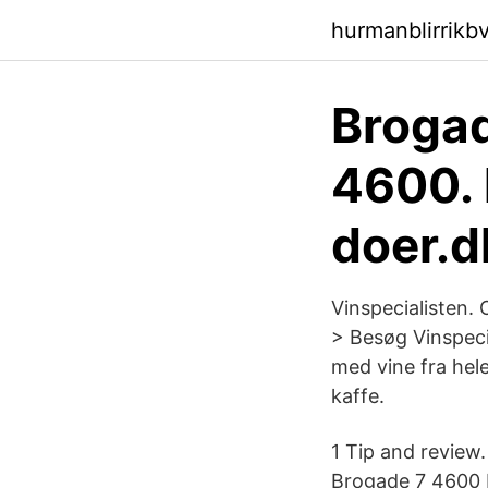
hurmanblirrikb
Brogad
4600. 
doer.
Vinspecialisten.
> Besøg Vinspecia
med vine fra hele
kaffe.
1 Tip and review.
Brogade 7 4600 