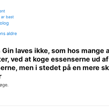
ent
 ar bast
olog
ens aldre
 Gin laves ikke, som hos mange 
er, ved at koge essenserne ud af
serne, men i stedet på en mere 
or
Køge.