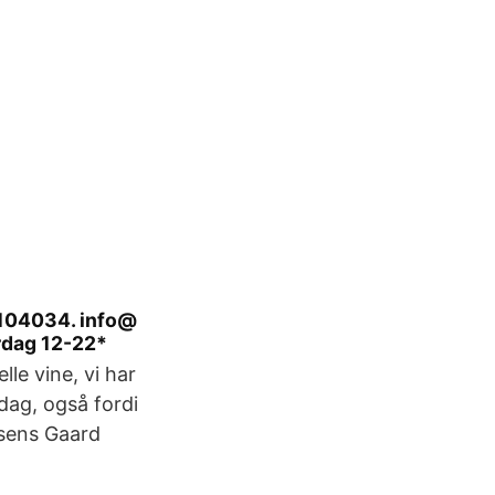
1104034. info@
rdag 12-22*
le vine, vi har
dag, også fordi
nsens Gaard