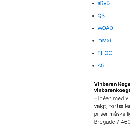
sRvB
QS
WOAD
mMxi
FHOC
AG
Vinbaren Køge
vinbarenkoege
– Idéen med vi
valgt, fortæll
priser måske l
Brogade 7 460