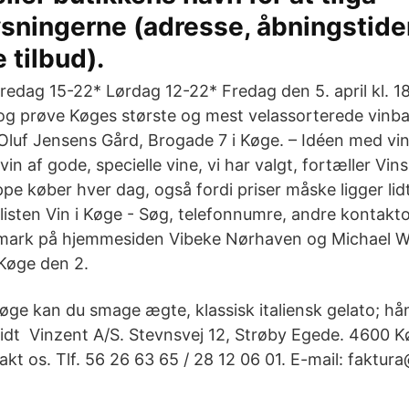
sningerne (adresse, åbningstide
 tilbud).
redag 15-22* Lørdag 12-22* Fredag den 5. april kl. 1
g prøve Køges største og mest velassorterede vinba
i Oluf Jensens Gård, Brogade 7 i Køge. – Idéen med vi
vin af gode, specielle vine, vi har valgt, fortæller Vin
pe køber hver dag, også fordi priser måske ligger lid
isten Vin i Køge - Søg, telefonnumre, andre kontakt
mark på hjemmesiden Vibeke Nørhaven og Michael W
 Køge den 2.
Køge kan du smage ægte, klassisk italiensk gelato; h
 lidt ​Vinzent A/S. Stevnsvej 12, Strøby Egede. 4600 
kt os. Tlf. 56 26 63 65 / 28 12 06 01. E-mail: faktura