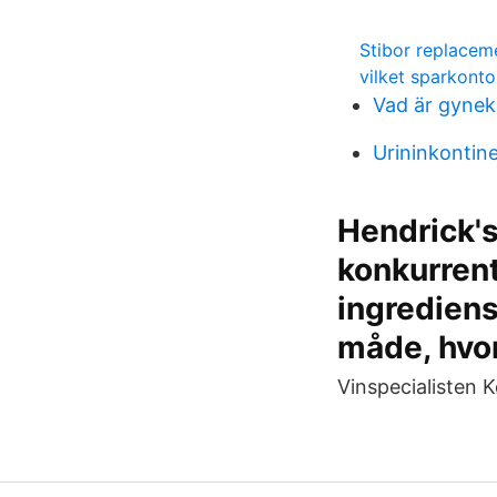
Stibor replacem
vilket sparkonto
Vad är gynek
Urininkontin
Hendrick's
konkurrent
ingredien
måde, hv
Vinspecialisten 