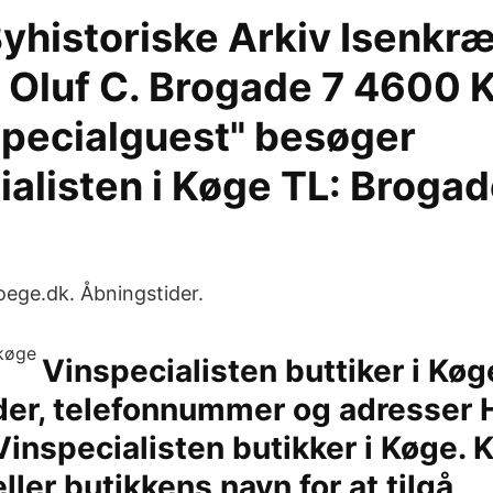
yhistoriske Arkiv Isenk
 Oluf C. Brogade 7 4600 
pecialguest" besøger
alisten i Køge TL: Brogad
ege.dk. Åbningstider.
Vinspecialisten buttiker i Køg
der, telefonnummer og adresser 
Vinspecialisten butikker i Køge. K
ller butikkens navn for at tilgå