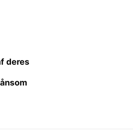
af deres
skånsom