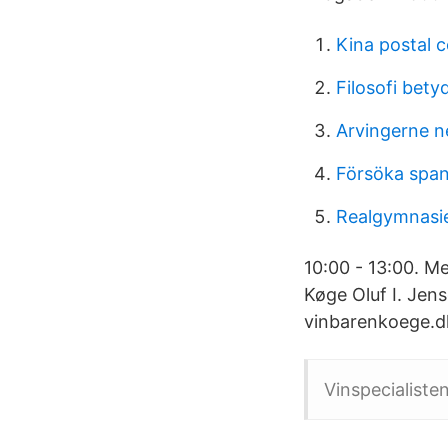
Kina postal 
Filosofi bety
Arvingerne ne
Försöka spa
Realgymnasie
10:00 - 13:00. M
Køge Oluf I. Jen
vinbarenkoege.d
Vinspecialist